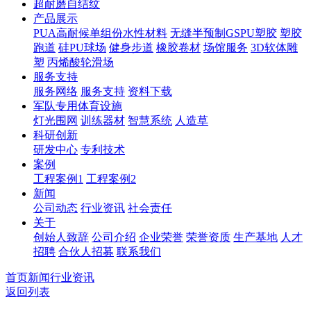
超耐磨自结纹
产品展示
PUA高耐候单组份水性材料
无缝半预制GSPU塑胶
塑胶
跑道
硅PU球场
健身步道
橡胶卷材
场馆服务
3D软体雕
塑
丙烯酸轮滑场
服务支持
服务网络
服务支持
资料下载
军队专用体育设施
灯光围网
训练器材
智慧系统
人造草
科研创新
研发中心
专利技术
案例
工程案例1
工程案例2
新闻
公司动态
行业资讯
社会责任
关于
创始人致辞
公司介绍
企业荣誉
荣誉资质
生产基地
人才
招聘
合伙人招募
联系我们
首页
新闻
行业资讯
返回列表