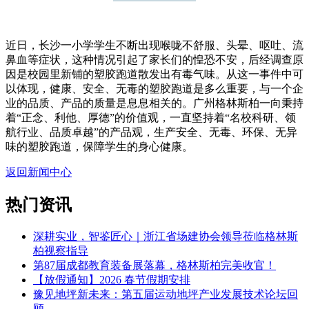
近日，长沙一小学学生不断出现喉咙不舒服、头晕、呕吐、流
鼻血等症状，这种情况引起了家长们的惶恐不安，后经调查原
因是校园里新铺的塑胶跑道散发出有毒气味。从这一事件中可
以体现，健康、安全、无毒的塑胶跑道是多么重要，与一个企
业的品质、产品的质量是息息相关的。广州格林斯柏一向秉持
着“正念、利他、厚德”的价值观，一直坚持着“名校科研、领
航行业、品质卓越”的产品观，生产安全、无毒、环保、无异
味的塑胶跑道，保障学生的身心健康。
返回新闻中心
热门资讯
深耕实业，智鉴匠心｜浙江省场建协会领导莅临格林斯
柏视察指导
第87届成都教育装备展落幕，格林斯柏完美收官！
【放假通知】2026 春节假期安排
豫见地坪新未来：第五届运动地坪产业发展技术论坛回
顾