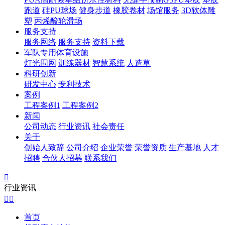
跑道
硅PU球场
健身步道
橡胶卷材
场馆服务
3D软体雕
塑
丙烯酸轮滑场
服务支持
服务网络
服务支持
资料下载
军队专用体育设施
灯光围网
训练器材
智慧系统
人造草
科研创新
研发中心
专利技术
案例
工程案例1
工程案例2
新闻
公司动态
行业资讯
社会责任
关于
创始人致辞
公司介绍
企业荣誉
荣誉资质
生产基地
人才
招聘
合伙人招募
联系我们

行业资讯


首页