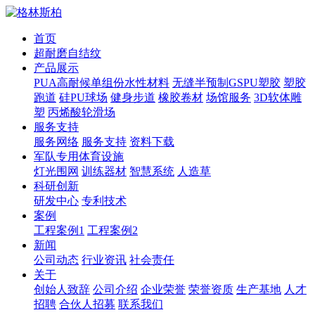
首页
超耐磨自结纹
产品展示
PUA高耐候单组份水性材料
无缝半预制GSPU塑胶
塑胶
跑道
硅PU球场
健身步道
橡胶卷材
场馆服务
3D软体雕
塑
丙烯酸轮滑场
服务支持
服务网络
服务支持
资料下载
军队专用体育设施
灯光围网
训练器材
智慧系统
人造草
科研创新
研发中心
专利技术
案例
工程案例1
工程案例2
新闻
公司动态
行业资讯
社会责任
关于
创始人致辞
公司介绍
企业荣誉
荣誉资质
生产基地
人才
招聘
合伙人招募
联系我们