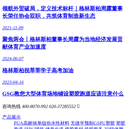
领航外贸破局，定义技术标杆｜格林斯柏周露董事
长荣任协会双职，共筑体育制造新生态
2021-11-09
聚焦两会丨格林斯柏董事长周露为当地经济发展贡
献体育产业加速度
2024-06-07
格林斯柏祝莘莘学子高考加油
2023-04-16
GSG教您大型体育场地铺设塑胶跑道应该注意什么
咨询热线
400-8070-992
020-37285552

产品展示
PUA高耐候单组份水性材料
无缝半预制GSPU塑胶
塑胶