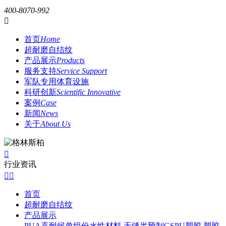
400-8070-992

首页
Home
超耐磨自结纹
产品展示
Products
服务支持
Service Support
军队专用体育设施
科研创新
Scientific Innovative
案例
Case
新闻
News
关于
About Us

行业资讯


首页
超耐磨自结纹
产品展示
PUA高耐候单组份水性材料
无缝半预制GSPU塑胶
塑胶