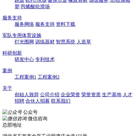
跑道
硅PU球场
健身步道
橡胶卷材
场馆服务
3D软体雕
塑
丙烯酸轮滑场
服务支持
服务网络
服务支持
资料下载
军队专用体育设施
灯光围网
训练器材
智慧系统
人造草
科研创新
研发中心
专利技术
案例
工程案例1
工程案例2
关于
创始人致辞
公司介绍
企业荣誉
荣誉资质
生产基地
人才
招聘
合伙人招募
联系我们
公众号
微信咨询
总部地址