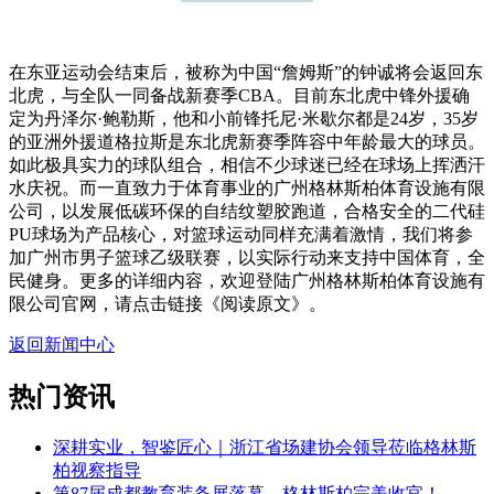
在东亚运动会结束后，被称为中国“詹姆斯”的钟诚将会返回东
北虎，与全队一同备战新赛季CBA。目前东北虎中锋外援确
定为丹泽尔·鲍勒斯，他和小前锋托尼·米歇尔都是24岁，35岁
的亚洲外援道格拉斯是东北虎新赛季阵容中年龄最大的球员。
如此极具实力的球队组合，相信不少球迷已经在球场上挥洒汗
水庆祝。而一直致力于体育事业的广州格林斯柏体育设施有限
公司，以发展低碳环保的自结纹塑胶跑道，合格安全的二代硅
PU球场为产品核心，对篮球运动同样充满着激情，我们将参
加广州市男子篮球乙级联赛，以实际行动来支持中国体育，全
民健身。更多的详细内容，欢迎登陆广州格林斯柏体育设施有
限公司官网，请点击链接《阅读原文》。
返回新闻中心
热门资讯
深耕实业，智鉴匠心｜浙江省场建协会领导莅临格林斯
柏视察指导
第87届成都教育装备展落幕，格林斯柏完美收官！