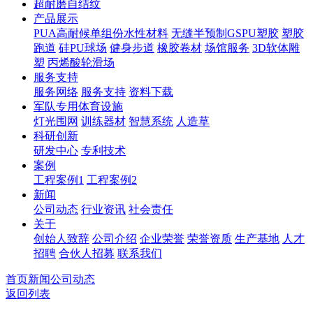
超耐磨自结纹
产品展示
PUA高耐候单组份水性材料
无缝半预制GSPU塑胶
塑胶
跑道
硅PU球场
健身步道
橡胶卷材
场馆服务
3D软体雕
塑
丙烯酸轮滑场
服务支持
服务网络
服务支持
资料下载
军队专用体育设施
灯光围网
训练器材
智慧系统
人造草
科研创新
研发中心
专利技术
案例
工程案例1
工程案例2
新闻
公司动态
行业资讯
社会责任
关于
创始人致辞
公司介绍
企业荣誉
荣誉资质
生产基地
人才
招聘
合伙人招募
联系我们
首页
新闻
公司动态
返回列表