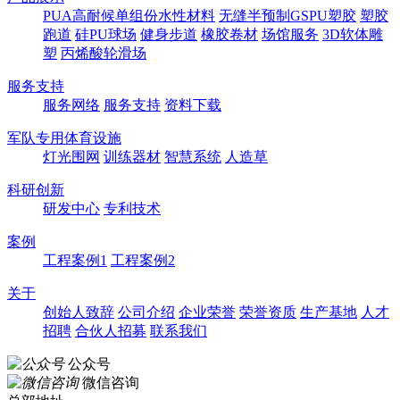
PUA高耐候单组份水性材料
无缝半预制GSPU塑胶
塑胶
跑道
硅PU球场
健身步道
橡胶卷材
场馆服务
3D软体雕
塑
丙烯酸轮滑场
服务支持
服务网络
服务支持
资料下载
军队专用体育设施
灯光围网
训练器材
智慧系统
人造草
科研创新
研发中心
专利技术
案例
工程案例1
工程案例2
关于
创始人致辞
公司介绍
企业荣誉
荣誉资质
生产基地
人才
招聘
合伙人招募
联系我们
公众号
微信咨询