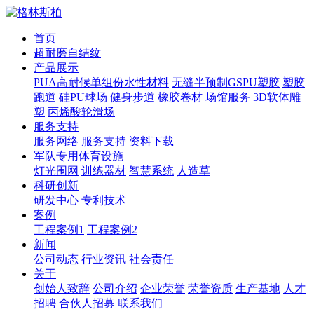
首页
超耐磨自结纹
产品展示
PUA高耐候单组份水性材料
无缝半预制GSPU塑胶
塑胶
跑道
硅PU球场
健身步道
橡胶卷材
场馆服务
3D软体雕
塑
丙烯酸轮滑场
服务支持
服务网络
服务支持
资料下载
军队专用体育设施
灯光围网
训练器材
智慧系统
人造草
科研创新
研发中心
专利技术
案例
工程案例1
工程案例2
新闻
公司动态
行业资讯
社会责任
关于
创始人致辞
公司介绍
企业荣誉
荣誉资质
生产基地
人才
招聘
合伙人招募
联系我们