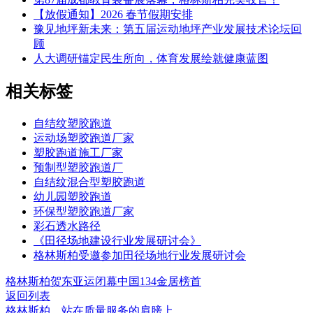
【放假通知】2026 春节假期安排
豫见地坪新未来：第五届运动地坪产业发展技术论坛回
顾
人大调研锚定民生所向，体育发展绘就健康蓝图
相关标签
自结纹塑胶跑道
运动场塑胶跑道厂家
塑胶跑道施工厂家
预制型塑胶跑道厂
自结纹混合型塑胶跑道
幼儿园塑胶跑道
环保型塑胶跑道厂家
彩石透水路径
《田径场地建设行业发展研讨会》
格林斯柏受邀参加田径场地行业发展研讨会
格林斯柏贺东亚运闭幕中国134金居榜首
返回列表
格林斯柏，站在质量服务的肩膀上