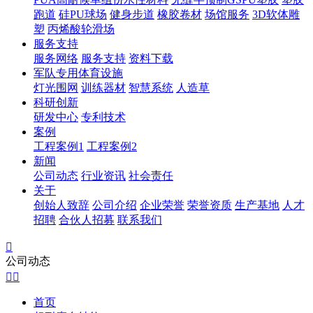
跑道
硅PU球场
健身步道
橡胶卷材
场馆服务
3D软体雕
塑
丙烯酸轮滑场
服务支持
服务网络
服务支持
资料下载
军队专用体育设施
灯光围网
训练器材
智慧系统
人造草
科研创新
研发中心
专利技术
案例
工程案例1
工程案例2
新闻
公司动态
行业资讯
社会责任
关于
创始人致辞
公司介绍
企业荣誉
荣誉资质
生产基地
人才
招聘
合伙人招募
联系我们

公司动态


首页