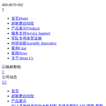
400-8070-992

首页
Home
超耐磨自结纹
产品展示
Products
服务支持
Service Support
军队专用体育设施
科研创新
Scientific Innovative
案例
Case
新闻
News
关于
About Us

公司动态


首页
超耐磨自结纹
产品展示
PUA高耐候单组份水性材料
无缝半预制GSPU塑胶
塑胶