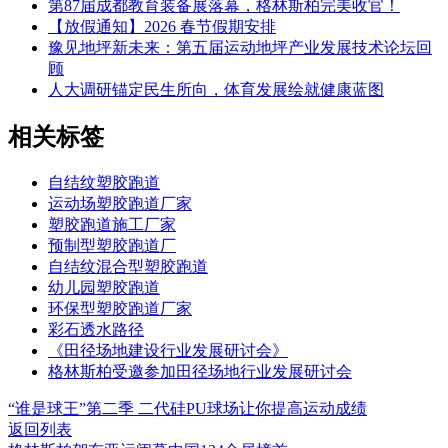
第87届成都教育装备展落幕，格林斯柏完美收官！
【放假通知】2026 春节假期安排
豫见地坪新未来：第五届运动地坪产业发展技术论坛回
顾
人大调研锚定民生所向，体育发展绘就健康蓝图
相关标签
自结纹塑胶跑道
运动场塑胶跑道厂家
塑胶跑道施工厂家
预制型塑胶跑道厂
自结纹混合型塑胶跑道
幼儿园塑胶跑道
环保型塑胶跑道厂家
彩石透水路径
《田径场地建设行业发展研讨会》
格林斯柏受邀参加田径场地行业发展研讨会
“谁是球王”第二季 二代硅PU球场让你提高运动成绩
返回列表