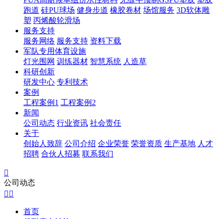
跑道
硅PU球场
健身步道
橡胶卷材
场馆服务
3D软体雕
塑
丙烯酸轮滑场
服务支持
服务网络
服务支持
资料下载
军队专用体育设施
灯光围网
训练器材
智慧系统
人造草
科研创新
研发中心
专利技术
案例
工程案例1
工程案例2
新闻
公司动态
行业资讯
社会责任
关于
创始人致辞
公司介绍
企业荣誉
荣誉资质
生产基地
人才
招聘
合伙人招募
联系我们

公司动态


首页