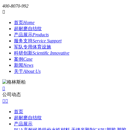
400-8070-992

首页
Home
超耐磨自结纹
产品展示
Products
服务支持
Service Support
军队专用体育设施
科研创新
Scientific Innovative
案例
Case
新闻
News
关于
About Us

公司动态


首页
超耐磨自结纹
产品展示
PUA高耐候单组份水性材料
无缝半预制GSPU塑胶
塑胶