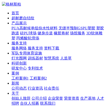
首页
超耐磨自结纹
产品展示
PUA高耐候单组份水性材料
无缝半预制GSPU塑胶
塑胶
跑道
硅PU球场
健身步道
橡胶卷材
场馆服务
3D软体雕
塑
丙烯酸轮滑场
服务支持
服务网络
服务支持
资料下载
军队专用体育设施
灯光围网
训练器材
智慧系统
人造草
科研创新
研发中心
专利技术
案例
工程案例1
工程案例2
新闻
公司动态
行业资讯
社会责任
关于
创始人致辞
公司介绍
企业荣誉
荣誉资质
生产基地
人才
招聘
合伙人招募
联系我们