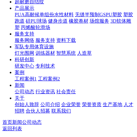
超耐磨自结纹
产品展示
PUA高耐候单组份水性材料
无缝半预制GSPU塑胶
塑胶
跑道
硅PU球场
健身步道
橡胶卷材
场馆服务
3D软体雕
塑
丙烯酸轮滑场
服务支持
服务网络
服务支持
资料下载
军队专用体育设施
灯光围网
训练器材
智慧系统
人造草
科研创新
研发中心
专利技术
案例
工程案例1
工程案例2
新闻
公司动态
行业资讯
社会责任
关于
创始人致辞
公司介绍
企业荣誉
荣誉资质
生产基地
人才
招聘
合伙人招募
联系我们
首页
新闻
公司动态
返回列表