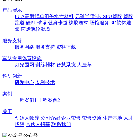
产品展示
PUA高耐候单组份水性材料
无缝半预制GSPU塑胶
塑胶
跑道
硅PU球场
健身步道
橡胶卷材
场馆服务
3D软体雕
塑
丙烯酸轮滑场
服务支持
服务网络
服务支持
资料下载
军队专用体育设施
灯光围网
训练器材
智慧系统
人造草
科研创新
研发中心
专利技术
案例
工程案例1
工程案例2
关于
创始人致辞
公司介绍
企业荣誉
荣誉资质
生产基地
人才
招聘
合伙人招募
联系我们
公众号