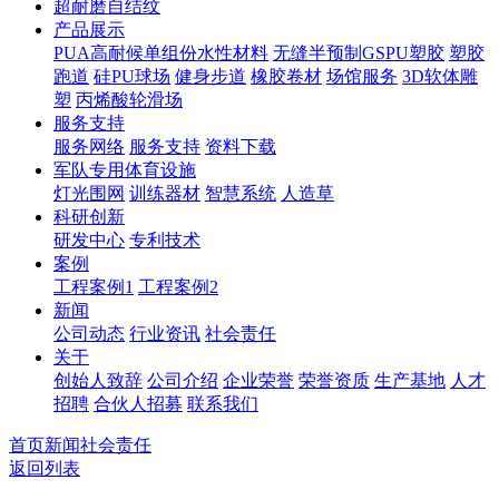
超耐磨自结纹
产品展示
PUA高耐候单组份水性材料
无缝半预制GSPU塑胶
塑胶
跑道
硅PU球场
健身步道
橡胶卷材
场馆服务
3D软体雕
塑
丙烯酸轮滑场
服务支持
服务网络
服务支持
资料下载
军队专用体育设施
灯光围网
训练器材
智慧系统
人造草
科研创新
研发中心
专利技术
案例
工程案例1
工程案例2
新闻
公司动态
行业资讯
社会责任
关于
创始人致辞
公司介绍
企业荣誉
荣誉资质
生产基地
人才
招聘
合伙人招募
联系我们
首页
新闻
社会责任
返回列表