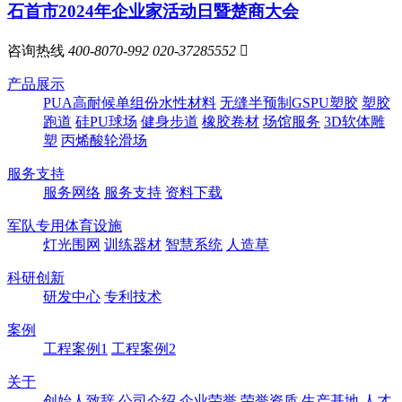
石首市2024年企业家活动日暨楚商大会
咨询热线
400-8070-992
020-37285552

产品展示
PUA高耐候单组份水性材料
无缝半预制GSPU塑胶
塑胶
跑道
硅PU球场
健身步道
橡胶卷材
场馆服务
3D软体雕
塑
丙烯酸轮滑场
服务支持
服务网络
服务支持
资料下载
军队专用体育设施
灯光围网
训练器材
智慧系统
人造草
科研创新
研发中心
专利技术
案例
工程案例1
工程案例2
关于
创始人致辞
公司介绍
企业荣誉
荣誉资质
生产基地
人才