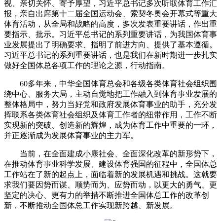
视、亲切关怀、寄予厚望，习近平总书记多次听取体育工作汇
报，亲自出席第十二届全国运动会、索契冬奥会开幕式等重大
体育活动，从全局和战略的高度，多次发表重要讲话，作出重
要指示、批示。习近平总书记的系列重要讲话，为我国体育事
业发展提出了明确要求、指明了前进方向、提供了基本遵循。
习近平总书记的系列重要讲话，也是我们在新时期进一步扎实
做好全国体总各项工作的理论之源，行动指南。
60多年来，中华全国体育总会和各级各类体育社会组织围
绕中心、服务大局，主动自觉地把工作融入到体育事业发展的
整体格局中，努力当好党和政府发展体育事业的助手，充分发
挥联系各类体育社会组织及体育工作者的纽带作用，工作不断
实现新的突破、创造新的辉煌，成为体育工作中重要的一环，
并正逐渐成为发展体育事业的主力军。
当前，在全面建成小康社会、全面深化改革的新形势下，
在推动体育事业科学发展、建设体育强国的征程中，全国体总
工作站在了新的起点上，面临着新的发展机遇和挑战。这就要
求我们要因势而谋、顺势而为、应势而动，以更大的勇气、更
坚定的决心、更有力的举措不断推进全国体总工作的改革创
新，不断推动全国体总工作实现新跨越、新发展。