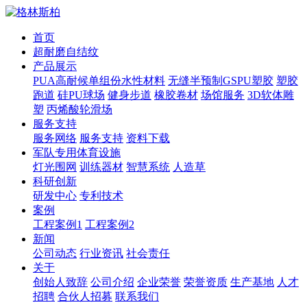
首页
超耐磨自结纹
产品展示
PUA高耐候单组份水性材料
无缝半预制GSPU塑胶
塑胶
跑道
硅PU球场
健身步道
橡胶卷材
场馆服务
3D软体雕
塑
丙烯酸轮滑场
服务支持
服务网络
服务支持
资料下载
军队专用体育设施
灯光围网
训练器材
智慧系统
人造草
科研创新
研发中心
专利技术
案例
工程案例1
工程案例2
新闻
公司动态
行业资讯
社会责任
关于
创始人致辞
公司介绍
企业荣誉
荣誉资质
生产基地
人才
招聘
合伙人招募
联系我们