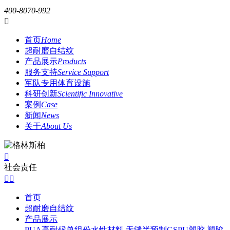
400-8070-992

首页
Home
超耐磨自结纹
产品展示
Products
服务支持
Service Support
军队专用体育设施
科研创新
Scientific Innovative
案例
Case
新闻
News
关于
About Us

社会责任


首页
超耐磨自结纹
产品展示
PUA高耐候单组份水性材料
无缝半预制GSPU塑胶
塑胶