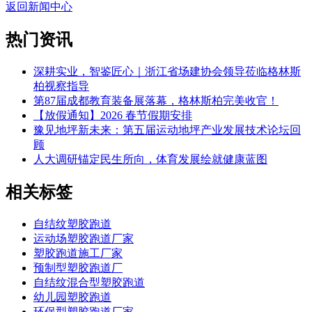
返回新闻中心
热门资讯
深耕实业，智鉴匠心｜浙江省场建协会领导莅临格林斯
柏视察指导
第87届成都教育装备展落幕，格林斯柏完美收官！
【放假通知】2026 春节假期安排
豫见地坪新未来：第五届运动地坪产业发展技术论坛回
顾
人大调研锚定民生所向，体育发展绘就健康蓝图
相关标签
自结纹塑胶跑道
运动场塑胶跑道厂家
塑胶跑道施工厂家
预制型塑胶跑道厂
自结纹混合型塑胶跑道
幼儿园塑胶跑道
环保型塑胶跑道厂家