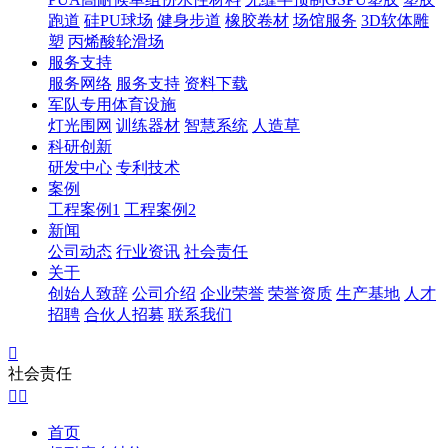
跑道
硅PU球场
健身步道
橡胶卷材
场馆服务
3D软体雕
塑
丙烯酸轮滑场
服务支持
服务网络
服务支持
资料下载
军队专用体育设施
灯光围网
训练器材
智慧系统
人造草
科研创新
研发中心
专利技术
案例
工程案例1
工程案例2
新闻
公司动态
行业资讯
社会责任
关于
创始人致辞
公司介绍
企业荣誉
荣誉资质
生产基地
人才
招聘
合伙人招募
联系我们

社会责任


首页