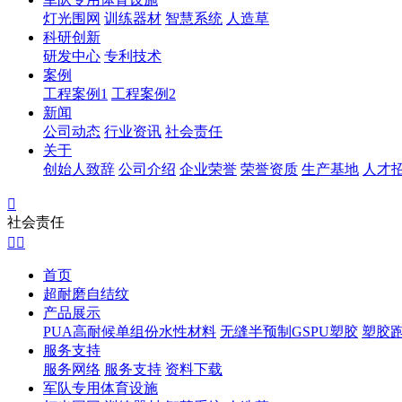
灯光围网
训练器材
智慧系统
人造草
科研创新
研发中心
专利技术
案例
工程案例1
工程案例2
新闻
公司动态
行业资讯
社会责任
关于
创始人致辞
公司介绍
企业荣誉
荣誉资质
生产基地
人才

社会责任


首页
超耐磨自结纹
产品展示
PUA高耐候单组份水性材料
无缝半预制GSPU塑胶
塑胶
服务支持
服务网络
服务支持
资料下载
军队专用体育设施