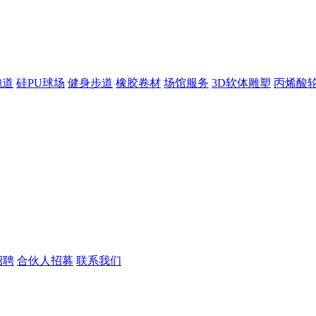
跑道
硅PU球场
健身步道
橡胶卷材
场馆服务
3D软体雕塑
丙烯酸
招聘
合伙人招募
联系我们