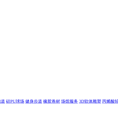
跑道
硅PU球场
健身步道
橡胶卷材
场馆服务
3D软体雕塑
丙烯酸