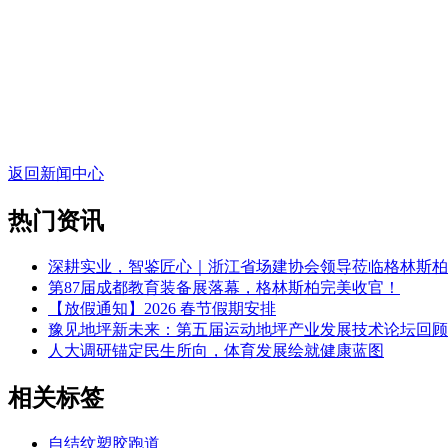
返回新闻中心
热门资讯
深耕实业，智鉴匠心｜浙江省场建协会领导莅临格林斯柏
第87届成都教育装备展落幕，格林斯柏完美收官！
【放假通知】2026 春节假期安排
豫见地坪新未来：第五届运动地坪产业发展技术论坛回顾
人大调研锚定民生所向，体育发展绘就健康蓝图
相关标签
自结纹塑胶跑道