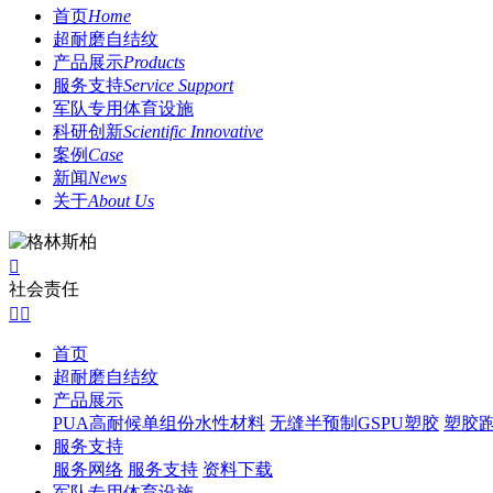
首页
Home
超耐磨自结纹
产品展示
Products
服务支持
Service Support
军队专用体育设施
科研创新
Scientific Innovative
案例
Case
新闻
News
关于
About Us

社会责任


首页
超耐磨自结纹
产品展示
PUA高耐候单组份水性材料
无缝半预制GSPU塑胶
塑胶
服务支持
服务网络
服务支持
资料下载
军队专用体育设施