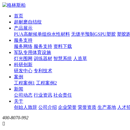
首页
超耐磨自结纹
产品展示
PUA高耐候单组份水性材料
无缝半预制GSPU塑胶
塑胶
服务支持
服务网络
服务支持
资料下载
军队专用体育设施
灯光围网
训练器材
智慧系统
人造草
科研创新
研发中心
专利技术
案例
工程案例1
工程案例2
新闻
公司动态
行业资讯
社会责任
关于
创始人致辞
公司介绍
企业荣誉
荣誉资质
生产基地
人才
400-8070-992
