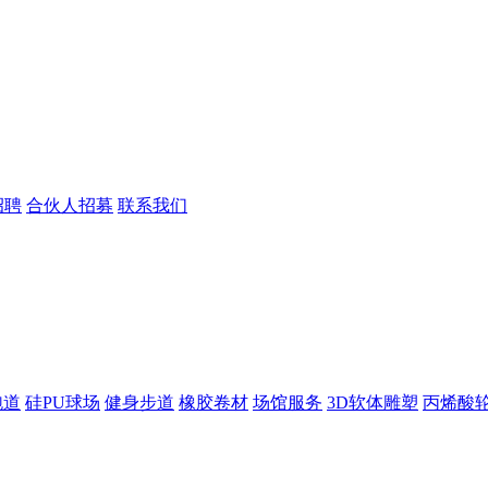
招聘
合伙人招募
联系我们
跑道
硅PU球场
健身步道
橡胶卷材
场馆服务
3D软体雕塑
丙烯酸