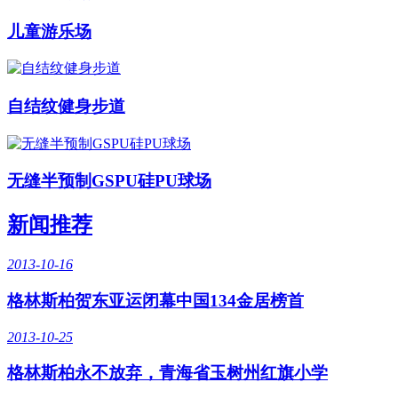
儿童游乐场
自结纹健身步道
无缝半预制GSPU硅PU球场
新闻推荐
2013-10-16
格林斯柏贺东亚运闭幕中国134金居榜首
2013-10-25
格林斯柏永不放弃，青海省玉树州红旗小学