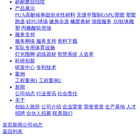
超耐磨自结纹
产品展示
PUA高耐候单组份水性材料
无缝半预制GSPU塑胶
塑胶
跑道
硅PU球场
健身步道
橡胶卷材
场馆服务
3D软体雕
塑
丙烯酸轮滑场
服务支持
服务网络
服务支持
资料下载
军队专用体育设施
灯光围网
训练器材
智慧系统
人造草
科研创新
研发中心
专利技术
案例
工程案例1
工程案例2
新闻
公司动态
行业资讯
社会责任
关于
创始人致辞
公司介绍
企业荣誉
荣誉资质
生产基地
人才
招聘
合伙人招募
联系我们
首页
新闻
公司动态
返回列表