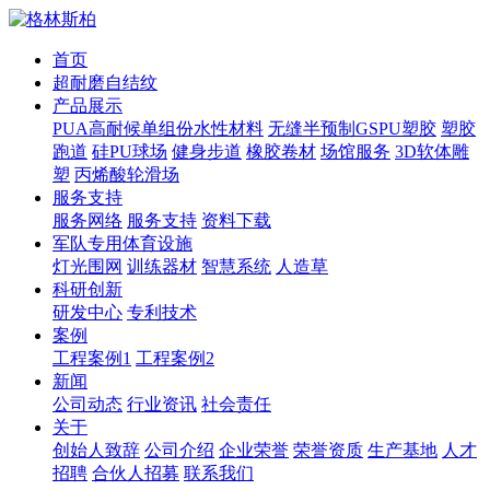
首页
超耐磨自结纹
产品展示
PUA高耐候单组份水性材料
无缝半预制GSPU塑胶
塑胶
跑道
硅PU球场
健身步道
橡胶卷材
场馆服务
3D软体雕
塑
丙烯酸轮滑场
服务支持
服务网络
服务支持
资料下载
军队专用体育设施
灯光围网
训练器材
智慧系统
人造草
科研创新
研发中心
专利技术
案例
工程案例1
工程案例2
新闻
公司动态
行业资讯
社会责任
关于
创始人致辞
公司介绍
企业荣誉
荣誉资质
生产基地
人才
招聘
合伙人招募
联系我们