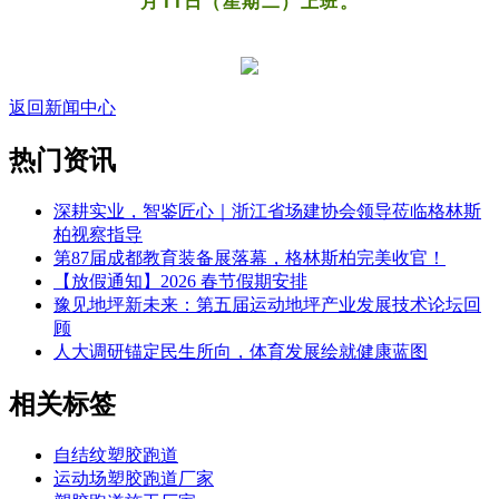
月11日（星期二）上班。
返回新闻中心
热门资讯
深耕实业，智鉴匠心｜浙江省场建协会领导莅临格林斯
柏视察指导
第87届成都教育装备展落幕，格林斯柏完美收官！
【放假通知】2026 春节假期安排
豫见地坪新未来：第五届运动地坪产业发展技术论坛回
顾
人大调研锚定民生所向，体育发展绘就健康蓝图
相关标签
自结纹塑胶跑道
运动场塑胶跑道厂家