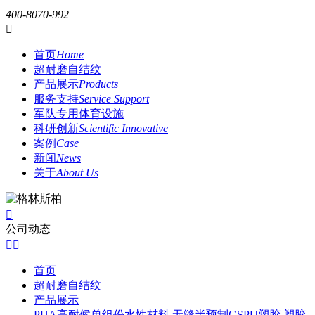
400-8070-992

首页
Home
超耐磨自结纹
产品展示
Products
服务支持
Service Support
军队专用体育设施
科研创新
Scientific Innovative
案例
Case
新闻
News
关于
About Us

公司动态


首页
超耐磨自结纹
产品展示
PUA高耐候单组份水性材料
无缝半预制GSPU塑胶
塑胶