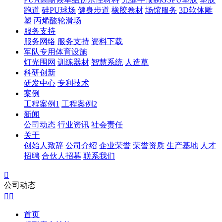
跑道
硅PU球场
健身步道
橡胶卷材
场馆服务
3D软体雕
塑
丙烯酸轮滑场
服务支持
服务网络
服务支持
资料下载
军队专用体育设施
灯光围网
训练器材
智慧系统
人造草
科研创新
研发中心
专利技术
案例
工程案例1
工程案例2
新闻
公司动态
行业资讯
社会责任
关于
创始人致辞
公司介绍
企业荣誉
荣誉资质
生产基地
人才
招聘
合伙人招募
联系我们

公司动态


首页