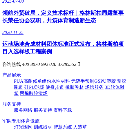
2025-07-08
领航外贸破局，定义技术标杆｜格林斯柏周露董事
长荣任协会双职，共筑体育制造新生态
2020-11-25
运动场地合成材料团体标准正式发布，格林斯柏项
目入选样板工程案例
咨询热线
400-8070-992
020-37285552

产品展示
PUA高耐候单组份水性材料
无缝半预制GSPU塑胶
塑胶
跑道
硅PU球场
健身步道
橡胶卷材
场馆服务
3D软体雕
塑
丙烯酸轮滑场
服务支持
服务网络
服务支持
资料下载
军队专用体育设施
灯光围网
训练器材
智慧系统
人造草