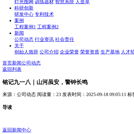
灯光围网
训练器材
智慧系统
人造草
科研创新
研发中心
专利技术
案例
工程案例1
工程案例2
新闻
公司动态
行业资讯
社会责任
关于
创始人致辞
公司介绍
企业荣誉
荣誉资质
生产基地
人才
首页
新闻
公司动态
返回列表
铭记九一八｜山河虽安，警钟长鸣
来源：公司动态
阅读量：23
发表时间：2025-09-18 09:05:11
标
导读
返回新闻中心