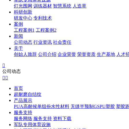
灯光围网
训练器材
智慧系统
人造草
科研创新
研发中心
专利技术
案例
工程案例1
工程案例2
新闻
公司动态
行业资讯
社会责任
关于
创始人致辞
公司介绍
企业荣誉
荣誉资质
生产基地
人才

公司动态


首页
超耐磨自结纹
产品展示
PUA高耐候单组份水性材料
无缝半预制GSPU塑胶
塑胶
服务支持
服务网络
服务支持
资料下载
军队专用体育设施