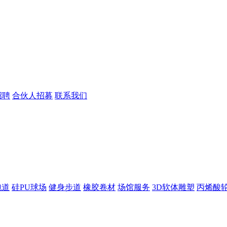
招聘
合伙人招募
联系我们
跑道
硅PU球场
健身步道
橡胶卷材
场馆服务
3D软体雕塑
丙烯酸