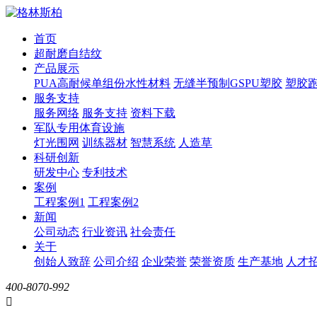
首页
超耐磨自结纹
产品展示
PUA高耐候单组份水性材料
无缝半预制GSPU塑胶
塑胶
服务支持
服务网络
服务支持
资料下载
军队专用体育设施
灯光围网
训练器材
智慧系统
人造草
科研创新
研发中心
专利技术
案例
工程案例1
工程案例2
新闻
公司动态
行业资讯
社会责任
关于
创始人致辞
公司介绍
企业荣誉
荣誉资质
生产基地
人才
400-8070-992
