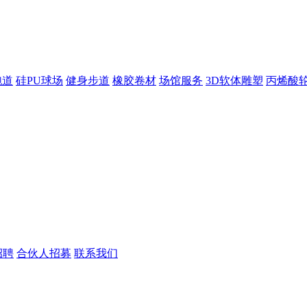
跑道
硅PU球场
健身步道
橡胶卷材
场馆服务
3D软体雕塑
丙烯酸
招聘
合伙人招募
联系我们