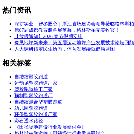
热门资讯
深耕实业，智鉴匠心｜浙江省场建协会领导莅临格林斯柏
第87届成都教育装备展落幕，格林斯柏完美收官！
【放假通知】2026 春节假期安排
豫见地坪新未来：第五届运动地坪产业发展技术论坛回顾
人大调研锚定民生所向，体育发展绘就健康蓝图
相关标签
自结纹塑胶跑道
运动场塑胶跑道厂家
塑胶跑道施工厂家
预制型塑胶跑道厂
自结纹混合型塑胶跑道
幼儿园塑胶跑道
环保型塑胶跑道厂家
彩石透水路径
《田径场地建设行业发展研讨会》
格林斯柏受邀参加田径场地行业发展研讨会