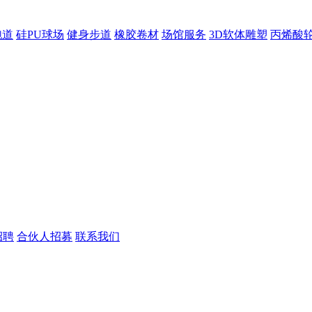
跑道
硅PU球场
健身步道
橡胶卷材
场馆服务
3D软体雕塑
丙烯酸
招聘
合伙人招募
联系我们