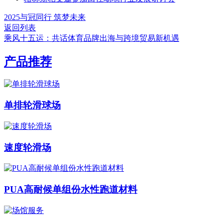
2025与冠同行 筑梦未来
返回列表
乘风十五运：共话体育品牌出海与跨境贸易新机遇
产品推荐
单排轮滑球场
速度轮滑场
PUA高耐候单组份水性跑道材料