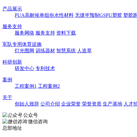
产品展示
PUA高耐候单组份水性材料
无缝半预制GSPU塑胶
塑胶
服务支持
服务网络
服务支持
资料下载
军队专用体育设施
灯光围网
训练器材
智慧系统
人造草
科研创新
研发中心
专利技术
案例
工程案例1
工程案例2
关于
创始人致辞
公司介绍
企业荣誉
荣誉资质
生产基地
人才
公众号
微信咨询
总部地址