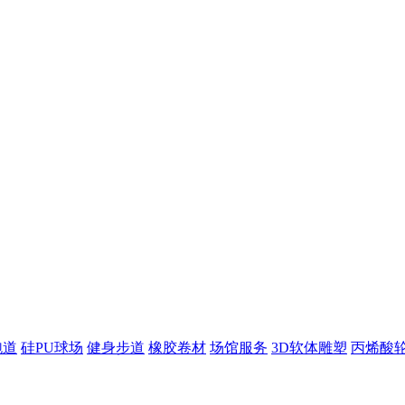
跑道
硅PU球场
健身步道
橡胶卷材
场馆服务
3D软体雕塑
丙烯酸