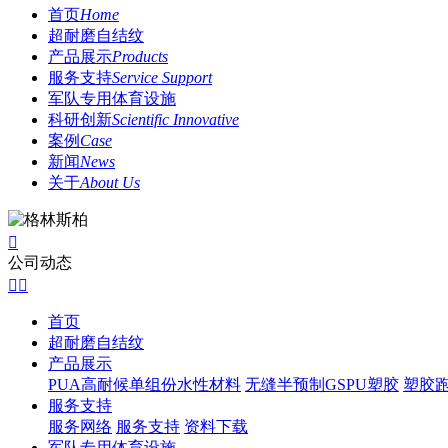
首页
Home
超耐磨自结纹
产品展示
Products
服务支持
Service Support
军队专用体育设施
科研创新
Scientific Innovative
案例
Case
新闻
News
关于
About Us

公司动态


首页
超耐磨自结纹
产品展示
PUA高耐候单组份水性材料
无缝半预制GSPU塑胶
塑胶
服务支持
服务网络
服务支持
资料下载
军队专用体育设施